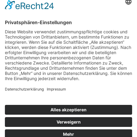
Aktuelle Seite:
Startseite
Leistungen / Preis
Kosmetik
Klassiche Gesichtsbehandlung
© Izabel Sneberger-Dielmann -
Schöne Augen & mehr
in
Kosmetik Mossautal
.
In der Nähe von Erbach, Heppenheim, Weinheim, Fürth,
Rimbach, Mörlenbach Hessische Odenwald & Bergstraße
Realisiert von
www.geh-online.eu
Cookie-Einstellungen
Impressum
|
Datenschutz
|
Disclaimer
fa fa-facebook-official