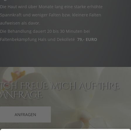
Die Haut wird über Monate lang eine starke erhöhte
Spannkraft und weniger Falten bzw. kleinere Falten
aufweisen als davor.
Die Behandlung dauert 20 bis 30 Minuten bei
Faltenbekämpfung Hals und Dekolleté
79,- EURO
ICH FREUE MICH AUF IHRE
ANFRAGE
ANFRAGEN