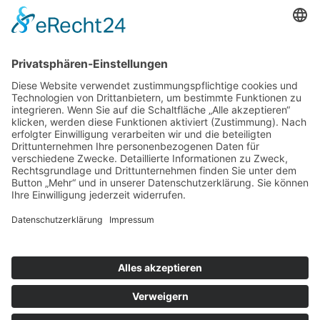
Aktuelle Seite:
Startseite
Leistungen / Preis
Apparative Kosmetik
Radiofrequenztherapie
© Izabel Sneberger-Dielmann -
Schöne Augen & mehr
in
Kosmetik Mossautal
.
In der Nähe von Erbach, Heppenheim, Weinheim, Fürth,
Rimbach, Mörlenbach Hessische Odenwald & Bergstraße
Realisiert von
www.geh-online.eu
Cookie-Einstellungen
Impressum
|
Datenschutz
|
Disclaimer
fa fa-facebook-official