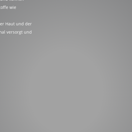
offe wie
der Haut und der
mal versorgt und