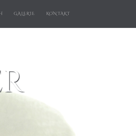
H
GALERIE
KONTAKT
er