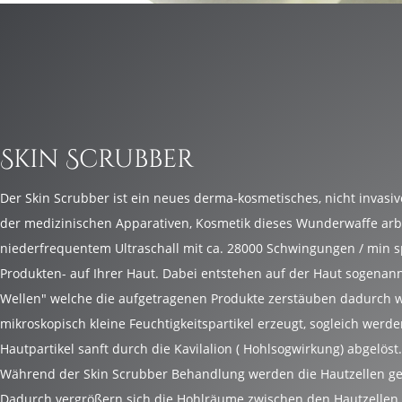
Skin Scrubber
Der Skin Scrubber ist ein neues derma-kosmetisches, nicht invasiv
der medizinischen Apparativen, Kosmetik dieses Wunderwaffe arbe
niederfrequentem Ultraschall mit ca. 28000 Schwingungen / min s
Produkten- auf Ihrer Haut. Dabei entstehen auf der Haut sogenann
Wellen" welche die aufgetragenen Produkte zerstäuben dadurch 
mikroskopisch kleine Feuchtigkeitspartikel erzeugt, sogleich wer
Hautpartikel sanft durch die Kavilalion ( Hohlsogwirkung) abgelöst.
Während der Skin Scrubber Behandlung werden die Hautzellen ges
Dadurch vergrößern sich die Hohlräume zwischen den Hautzelle