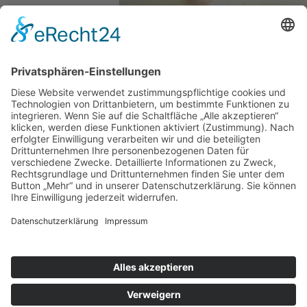
Aktuelle Seite:
Startseite
Leistungen / Preis
Extras
© Izabel Sneberger-Dielmann -
Schöne Augen & mehr
in
Kosmetik Mossautal
.
In der Nähe von Erbach, Heppenheim, Weinheim, Fürth,
Rimbach, Mörlenbach Hessische Odenwald & Bergstraße
Realisiert von
www.geh-online.eu
Cookie-Einstellungen
Impressum
|
Datenschutz
|
Disclaimer